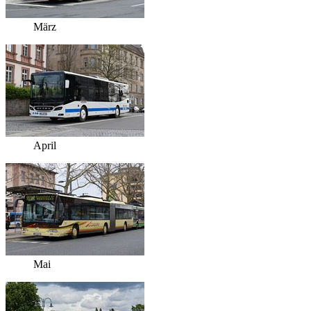
März
April
Mai